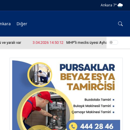
Ankara 7°
nkara
Diğer
ralı var
3.04.2026 14:50:12
MHP'li meclis üyesi Ayhan Yazıcı okul bas