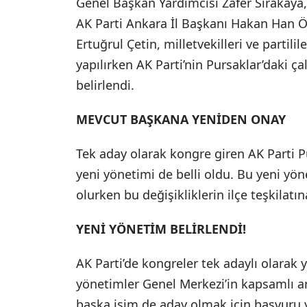
Genel Başkan Yardımcısı Zafer Sırakaya,
AK Parti Ankara İl Başkanı Hakan Han Ö
Ertuğrul Çetin, milletvekilleri ve partili
yapılırken AK Parti’nin Pursaklar’daki ç
belirlendi.
MEVCUT BAŞKANA YENİDEN ONAY
Tek aday olarak kongre giren AK Parti P
yeni yönetimi de belli oldu. Bu yeni yön
olurken bu değişikliklerin ilçe teşkilat
YENİ YÖNETİM BELİRLENDİ!
AK Parti’de kongreler tek adaylı olarak y
yönetimler Genel Merkezi’in kapsamlı ar
başka isim de aday olmak için başvuru 