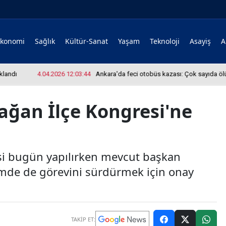
Ekonomi
Sağlık
Kültür-Sanat
Yaşam
Teknoloji
Asayiş
A
ı
4.04.2026 12:03:44
Ankara'da feci otobüs kazası: Çok sayıda ölü ve ya
lağan İlçe Kongresi'ne
esi bugün yapılırken mevcut başkan
mde de görevini sürdürmek için onay
TAKİP ET: