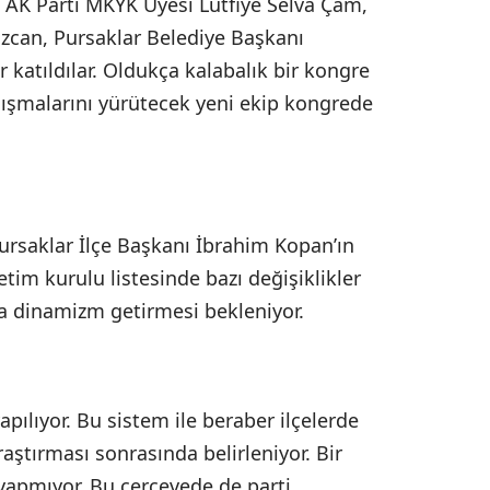
 AK Parti MKYK Üyesi Lütfiye Selva Çam,
zcan, Pursaklar Belediye Başkanı
ler katıldılar. Oldukça kalabalık bir kongre
alışmalarını yürütecek yeni ekip kongrede
ursaklar İlçe Başkanı İbrahim Kopan’ın
etim kurulu listesinde bazı değişiklikler
ına dinamizm getirmesi bekleniyor.
apılıyor. Bu sistem ile beraber ilçelerde
aştırması sonrasında belirleniyor. Bir
yapmıyor. Bu çerçevede de parti