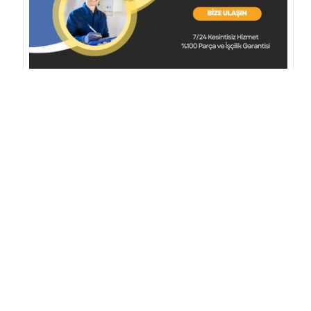
Çok Okunanlar
Bursa Belediye Başkanı Mustafa Bozbey
tutuklandı
Ankara'da feci otobüs kazası: Çok sayıda
ölü ve yaralı var
MHP'li meclis üyesi Ayhan Yazıcı okul
basıp öğretmen dövdü
Diyarbakır'da Çocuk Evleri Sitesi'nde