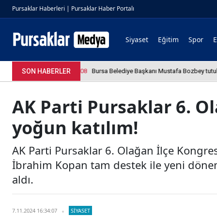
Pursaklar Haberleri | Pursaklar Haber Portalı
Siyaset
Eğitim
Spor
4.04.2026 12:36:08
SON HABERLER
Bursa Belediye Başkanı Mustafa Bozbey tutukland
AK Parti Pursaklar 6. O
yoğun katılım!
AK Parti Pursaklar 6. Olağan İlçe Kongr
İbrahim Kopan tam destek ile yeni döne
aldı.
7.11.2024 16:34:07
SIYASET