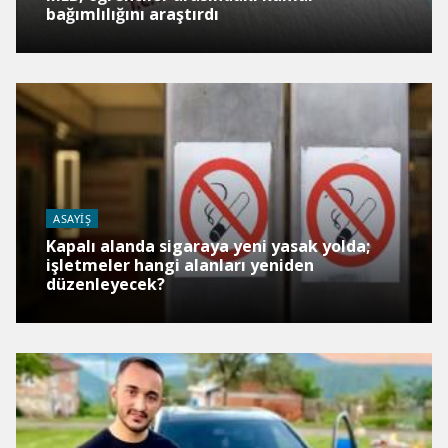
bağımlılığını araştırdı
ASAYIŞ
Kapalı alanda sigaraya yeni yasak yolda;
işletmeler hangi alanları yeniden
düzenleyecek?