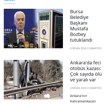
Bursa
Belediye
Başkanı
Mustafa
Bozbey
tutuklandı
4 NISAN 2026 CUMARTESI
Bursa Belediye
Başkanı Mustafa
Ankara'da feci
Bozbey'in
otobüs kazası:
tutuklandığı
Çok sayıda ölü
öğrenildi. Bozbey'in
ve yaralı var
eşi, kızı ve kardeşi
4 NISAN 2026 CUMARTESI
dahil 11 kişi adli
kontrol şartıyla
Ankara'nın
serbest bırakıldı.
Kahramankazan