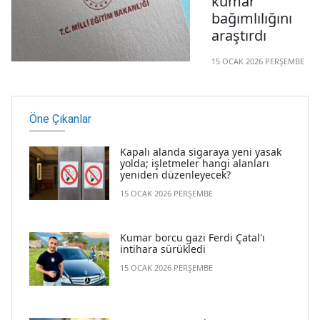
kumar
geçirildiğini
bağımlılığını
bildirdi.
araştırdı
15 OCAK 2026 PERŞEMBE
Milli Eğitim
Bakanlığı (MEB),
öğrenciler
Öne Çıkanlar
arasındaki 'kumar
bağımlılığı'
Kapalı alanda sigaraya yeni yasak
yolda; işletmeler hangi alanları
iddialarına ilişkin
yeniden düzenleyecek?
araştırma yaptırdı.
15 OCAK 2026 PERŞEMBE
Kumar borcu gazi Ferdi Çatal'ı
intihara sürükledi
15 OCAK 2026 PERŞEMBE