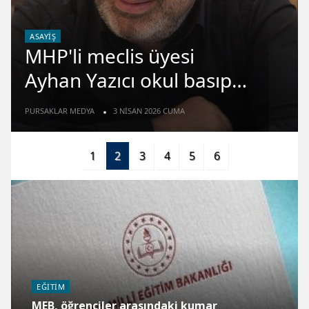
ASAYIŞ
MHP'li meclis üyesi
Ayhan Yazıcı okul basıp
öğretmen dövdü
PURSAKLAR MEDYA
3 NISAN 2026 CUMA
1
2
3
4
5
6
EĞITIM
MEB, öğrenciler arasındaki kumar