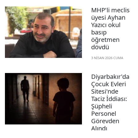
ilçesinde özel halk
otobüsünün üst
MHP'li meclis
geçide çarpması
üyesi Ayhan
sonucu meydana
Yazıcı okul
gelen kazada 5 kişi
basıp
hayatını kaybetti, 13
öğretmen
kişi yaralandı.
dövdü
3 NISAN 2026 CUMA
CHP Gaziantep
milletvekili Hasan
Diyarbakır'da
Öztürkmen, MHP
Çocuk Evleri
Altındağ Belediye
Sitesi'nde
Meclis Üyesi Ayhan
Taciz İddiası:
Yazıcı'nın iki kişiyle
Şüpheli
birlikte okulu
Personel
bastığını ve nöbetçi
Görevden
öğretmen Ömer
Alındı
Ocak'ı darbettiğini