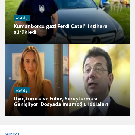
ASAYIŞ
Kumar borcu gazi Ferdi Çatal'ı intihara
sürükledi
ASAYIŞ
Uyuşturucu ve Fuhuş Soruşturması
Genişliyor: Dosyada İmamoğlu İddiaları
Güncel