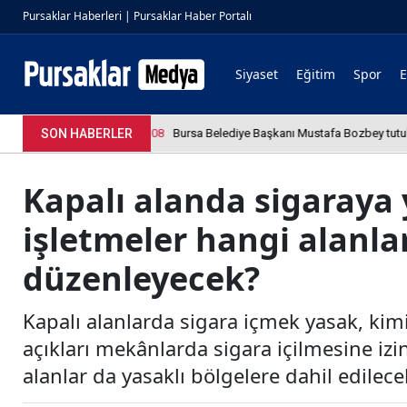
Pursaklar Haberleri | Pursaklar Haber Portalı
Siyaset
Eğitim
Spor
SON HABERLER
4.04.2026 12:36:08
Bursa Belediye Başkanı Mustafa Bozbey tutukland
Kapalı alanda sigaraya 
işletmeler hangi alanla
düzenleyecek?
Kapalı alanlarda sigara içmek yasak, ki
açıkları mekânlarda sigara içilmesine iz
alanlar da yasaklı bölgelere dahil edilece