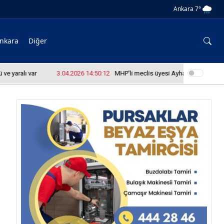
Ankara 7°
nkara
Diğer
ralı var
3.04.2026 14:50:12
MHP'li meclis üyesi Ayhan Yazıcı okul bas