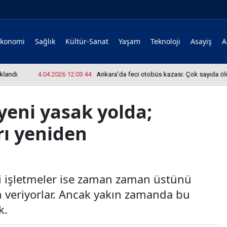
Ekonomi
Sağlık
Kültür-Sanat
Yaşam
Teknoloji
Asayiş
A
ı
4.04.2026 12:03:44
Ankara'da feci otobüs kazası: Çok sayıda ölü ve ya
yeni yasak yolda;
rı yeniden
mi işletmeler ise zaman zaman üstünü
in veriyorlar. Ancak yakın zamanda bu
k.