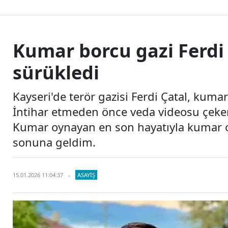
Kumar borcu gazi Ferdi 
sürükledi
Kayseri'de terör gazisi Ferdi Çatal, kuma
İntihar etmeden önce veda videosu çeken 
Kumar oynayan en son hayatıyla kumar 
sonuna geldim.
15.01.2026 11:04:37
ASAYIŞ