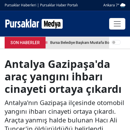
Ankara 7°
Pursaklar Haberleri | Pursaklar Haber Portalı
SON HABERLER
4.04.2026 12:36:08
Bursa Belediye Başkanı Mustafa Bozbey tutuklan
Antalya Gazipaşa'da
araç yangını ihbarı
cinayeti ortaya çıkardı
Antalya'nın Gazipaşa ilçesinde otomobil
yangını ihbarı cinayeti ortaya çıkardı.
Araçta yanmış halde bulunan Hacı Ali
Tuncer'in öldürüldüğü belirlendi.