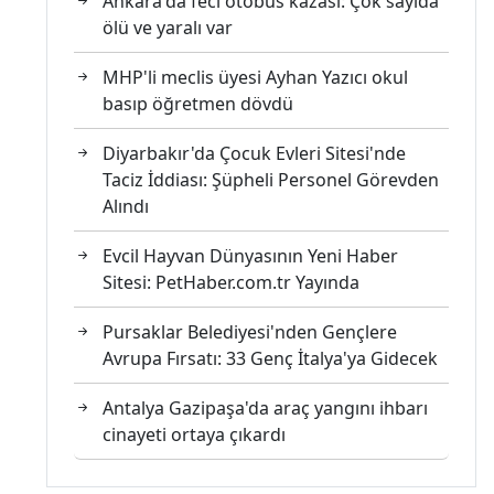
Ankara'da feci otobüs kazası: Çok sayıda
ölü ve yaralı var
MHP'li meclis üyesi Ayhan Yazıcı okul
basıp öğretmen dövdü
Diyarbakır'da Çocuk Evleri Sitesi'nde
Taciz İddiası: Şüpheli Personel Görevden
Alındı
Evcil Hayvan Dünyasının Yeni Haber
Sitesi: PetHaber.com.tr Yayında
Pursaklar Belediyesi'nden Gençlere
Avrupa Fırsatı: 33 Genç İtalya'ya Gidecek
Antalya Gazipaşa'da araç yangını ihbarı
cinayeti ortaya çıkardı