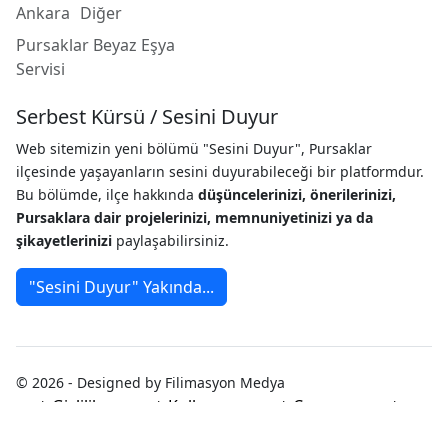
Ankara
Diğer
Pursaklar Beyaz Eşya
Servisi
Serbest Kürsü / Sesini Duyur
Web sitemizin yeni bölümü "Sesini Duyur", Pursaklar
ilçesinde yaşayanların sesini duyurabileceği bir platformdur.
Bu bölümde, ilçe hakkında
düşüncelerinizi, önerilerinizi,
Pursaklara dair projelerinizi, memnuniyetinizi ya da
şikayetlerinizi
paylaşabilirsiniz.
"Sesini Duyur" Yakında...
© 2026 - Designed by Filimasyon Medya
Gizlilik
Kullanım
Çerez
Politikası
Koşulları
Politikası
Künye