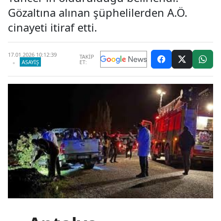
Gözaltına alınan şüphelilerden A.Ö.
cinayeti itiraf etti.
17.01.2026 10:12:39
TAKİP
ASAYIŞ
ET: