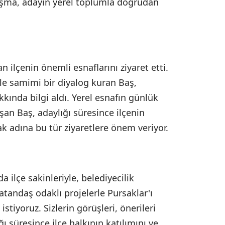
şma, adayın yerel toplumla doğrudan
 ilçenin önemli esnaflarını ziyaret etti.
iyle samimi bir diyalog kuran Baş,
akkında bilgi aldı. Yerel esnafın günlük
şan Baş, adaylığı süresince ilçenin
 adına bu tür ziyaretlere önem veriyor.
a ilçe sakinleriyle, belediyecilik
Vatandaş odaklı projelerle Pursaklar'ı
stiyoruz. Sizlerin görüşleri, önerileri
ğı süresince ilçe halkının katılımını ve