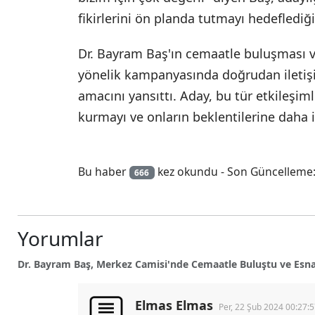
fikirlerini ön planda tutmayı hedeflediği
Dr. Bayram Baş'ın cemaatle buluşması ve
yönelik kampanyasında doğrudan iletiş
amacını yansıttı. Aday, bu tür etkileşimle
kurmayı ve onların beklentilerine daha 
Bu haber
kez okundu - Son Güncelleme:
666
Yorumlar
Dr. Bayram Baş, Merkez Camisi'nde Cemaatle Buluştu ve Esnaf 
Elmas Elmas
Per, 22 Şub 2024 00:27:5