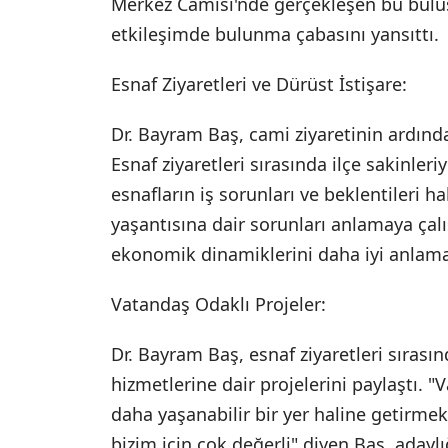
Merkez Camisi'nde gerçekleşen bu bulu
etkileşimde bulunma çabasını yansıttı.
Esnaf Ziyaretleri ve Dürüst İstişare:
Dr. Bayram Baş, cami ziyaretinin ardından
Esnaf ziyaretleri sırasında ilçe sakinler
esnafların iş sorunları ve beklentileri h
yaşantısına dair sorunları anlamaya çalı
ekonomik dinamiklerini daha iyi anlamak
Vatandaş Odaklı Projeler:
Dr. Bayram Baş, esnaf ziyaretleri sırasınd
hizmetlerine dair projelerini paylaştı. "
daha yaşanabilir bir yer haline getirmek i
bizim için çok değerli" diyen Baş, adaylı