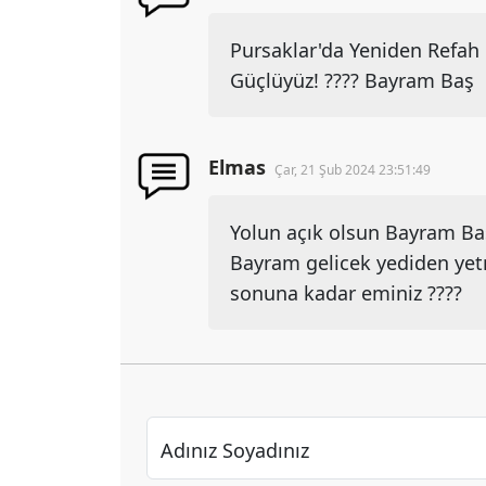
Pursaklar'da Yeniden Refah R
Güçlüyüz! ???? Bayram Baş
Elmas
Çar, 21 Şub 2024 23:51:49
Yolun açık olsun Bayram Ba
Bayram gelicek yediden ye
sonuna kadar eminiz ????
Adınız Soyadınız