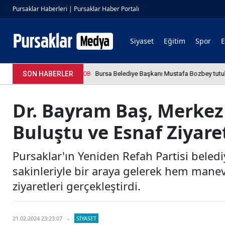
Pursaklar Haberleri | Pursaklar Haber Portalı
Siyaset
Eğitim
Spor
4.04.2026 12:36:08
SON HABERLER
Bursa Belediye Başkanı Mustafa Bozbey tutukland
Dr. Bayram Baş, Merkez
Buluştu ve Esnaf Ziyaret
Pursaklar'ın Yeniden Refah Partisi beledi
sakinleriyle bir araya gelerek hem mane
ziyaretleri gerçekleştirdi.
21.02.2024 23:23:07
SIYASET