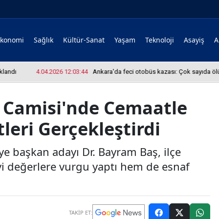
Ekonomi
Sağlık
Kültür-Sanat
Yaşam
Teknoloji
Asayiş
A
ı
4.04.2026 12:03:44
Ankara'da feci otobüs kazası: Çok sayıda ölü ve ya
 Camisi'nde Cemaatle
leri Gerçekleştirdi
ye başkan adayı Dr. Bayram Baş, ilçe
vi değerlere vurgu yaptı hem de esnaf
TAKİP ET: