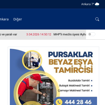
Ankara 7°
nkara
Diğer
ralı var
3.04.2026 14:50:12
MHP'li meclis üyesi Ayhan Yazıcı okul bas