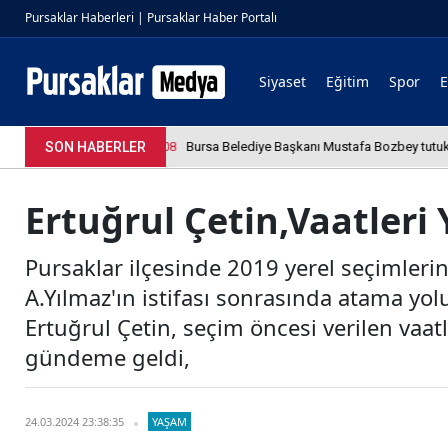
Pursaklar Haberleri | Pursaklar Haber Portalı
Siyaset
Eğitim
Spor
4.04.2026 12:36:08
SON HABERLER
Bursa Belediye Başkanı Mustafa Bozbey tutukland
Ertuğrul Çetin,Vaatleri
Pursaklar ilçesinde 2019 yerel seçimlerin
A.Yılmaz'ın istifası sonrasında atama yol
Ertuğrul Çetin, seçim öncesi verilen vaatl
gündeme geldi,
24.03.2024 23:38:35
YAŞAM