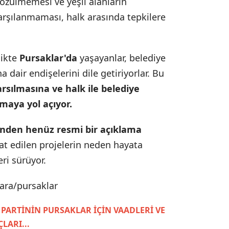
 çözülmemesi ve yeşil alanların
karşılanmaması, halk arasında tepkilere
likte
Pursaklar'da
yaşayanlar, belediye
dair endişelerini dile getiriyorlar. Bu
rsılmasına ve halk ile belediye
maya yol açıyor.
rinden henüz resmi bir açıklama
aat edilen projelerin neden hayata
ri sürüyor.
ara/pursaklar
 PARTİNİN PURSAKLAR İÇİN VAADLERİ VE
LARI...