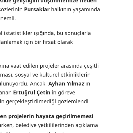
şekilde geliştiğini düşünmemize neden
sözlerinin
Pursaklar
halkının yaşamında
nemli.
istatistikler ışığında, bu sonuçlarla
anlamak için bir fırsat olarak
ına vaat edilen projeler arasında çeşitli
ılması, sosyal ve kültürel etkinliklerin
bulunuyordu. Ancak,
Ayhan Yılmaz
'ın
atanan
Ertuğrul Çetin
'in göreve
nin gerçekleştirilmediği gözlemlendi.
len projelerin hayata geçirilmemesi
arken, belediye yetkililerinden açıklama