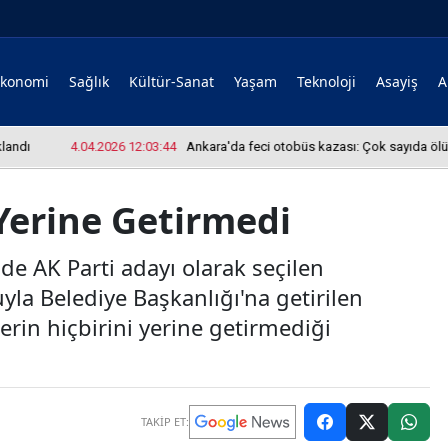
Ekonomi
Sağlık
Kültür-Sanat
Yaşam
Teknoloji
Asayiş
A
ı
4.04.2026 12:03:44
Ankara'da feci otobüs kazası: Çok sayıda ölü ve ya
 Yerine Getirmedi
de AK Parti adayı olarak seçilen
uyla Belediye Başkanlığı'na getirilen
erin hiçbirini yerine getirmediği
TAKİP ET: