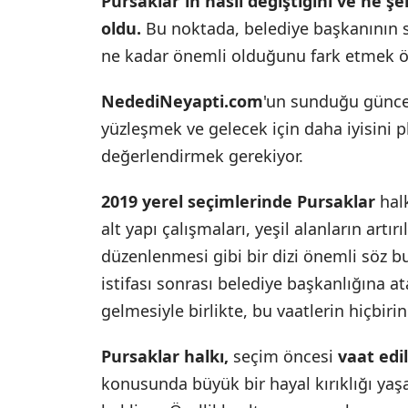
Pursaklar'ın nasıl değiştiğini ve ne 
oldu.
Bu noktada, belediye başkanının 
ne kadar önemli olduğunu fark etmek ö
NedediNeyapti.com
'un sunduğu güncel 
yüzleşmek ve gelecek için daha iyisini pl
değerlendirmek gerekiyor.
2019 yerel seçimlerinde Pursaklar
halk
alt yapı çalışmaları, yeşil alanların artır
düzenlenmesi gibi bir dizi önemli söz 
istifası sonrası belediye başkanlığına 
gelmesiyle birlikte, bu vaatlerin hiçbiri
Pursaklar halkı,
seçim öncesi
vaat edi
konusunda büyük bir hayal kırıklığı yaş