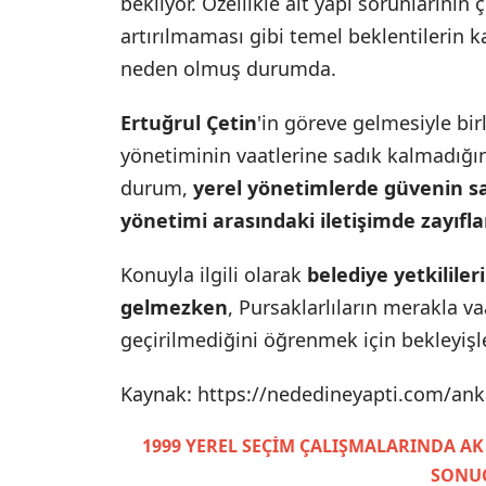
bekliyor. Özellikle alt yapı sorunlarının
artırılmaması gibi temel beklentilerin 
neden olmuş durumda.
Ertuğrul Çetin
'in göreve gelmesiyle bir
yönetiminin vaatlerine sadık kalmadığına 
durum,
yerel yönetimlerde güvenin sa
yönetimi arasındaki iletişimde zayıfla
Konuyla ilgili olarak
belediye yetkilile
gelmezken
, Pursaklarlıların merakla v
geçirilmediğini öğrenmek için bekleyişle
Kaynak: https://nededineyapti.com/ank
1999 YEREL SEÇİM ÇALIŞMALARINDA AK
SONUÇ