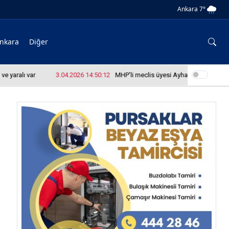
Ankara 7°
nkara
Diğer
ralı var
3.04.2026 14:50:12
MHP'li meclis üyesi Ayhan Yazıcı okul bas