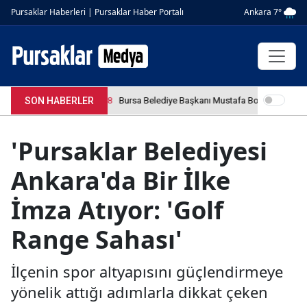
Ankara 7°
Pursaklar Haberleri | Pursaklar Haber Portalı
SON HABERLER
4.04.2026 12:36:08
Bursa Belediye Başkanı Mustafa Bozbey tutuklan
'Pursaklar Belediyesi
Ankara'da Bir İlke
İmza Atıyor: 'Golf
Range Sahası'
İlçenin spor altyapısını güçlendirmeye
yönelik attığı adımlarla dikkat çeken