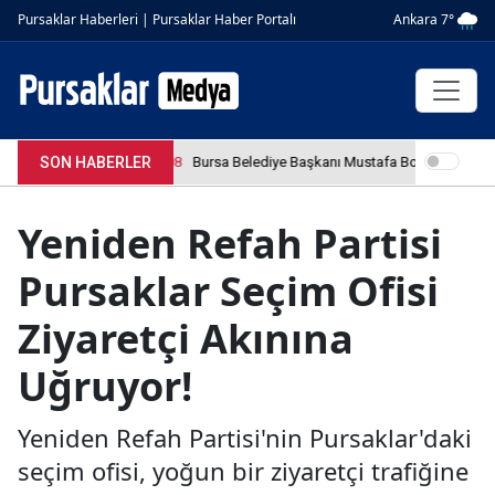
Ankara 7°
Pursaklar Haberleri | Pursaklar Haber Portalı
SON HABERLER
4.04.2026 12:36:08
Bursa Belediye Başkanı Mustafa Bozbey tutuklan
Yeniden Refah Partisi
Pursaklar Seçim Ofisi
Ziyaretçi Akınına
Uğruyor!
Yeniden Refah Partisi'nin Pursaklar'daki
seçim ofisi, yoğun bir ziyaretçi trafiğine