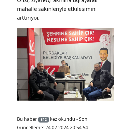
Ofisi, ziyaretçi akınına uğrayarak
mahalle sakinleriyle etkileşimini
arttırıyor.
Bu haber
kez okundu - Son
812
Güncelleme: 24.02.2024 20:54:54