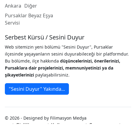
Ankara
Diğer
Pursaklar Beyaz Eşya
Servisi
Serbest Kürsü / Sesini Duyur
Web sitemizin yeni bölümü "Sesini Duyur", Pursaklar
ilçesinde yaşayanların sesini duyurabileceği bir platformdur.
Bu bölümde, ilçe hakkında
düşüncelerinizi, önerilerinizi,
Pursaklara dair projelerinizi, memnuniyetinizi ya da
şikayetlerinizi
paylaşabilirsiniz.
"Sesini Duyur" Yakında...
© 2026 - Designed by Filimasyon Medya
Gizlilik
Kullanım
Çerez
Politikası
Koşulları
Politikası
Künye