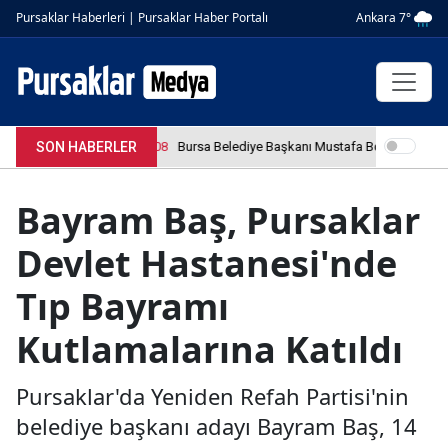
Ankara 7°
Pursaklar Haberleri | Pursaklar Haber Portalı
SON HABERLER
4.04.2026 12:36:08
Bursa Belediye Başkanı Mustafa Bozbey tutukla
Bayram Baş, Pursaklar
Devlet Hastanesi'nde
Tıp Bayramı
Kutlamalarına Katıldı
Pursaklar'da Yeniden Refah Partisi'nin
belediye başkanı adayı Bayram Baş, 14