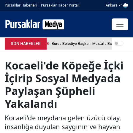
Ankara 7°
Pursaklar Haberleri | Pursaklar Haber Portalı
SON HABERLER
4.04.2026 12:36:08
Bursa Belediye Başkanı Mustafa Bozbey tutuklan
Kocaeli'de Köpeğe İçki
İçirip Sosyal Medyada
Paylaşan Şüpheli
Yakalandı
Kocaeli'de meydana gelen üzücü olay,
insanlığa duyulan saygının ve hayvan