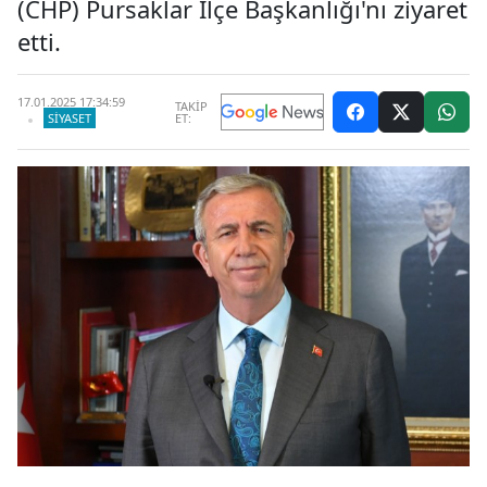
(CHP) Pursaklar İlçe Başkanlığı'nı ziyaret
etti.
17.01.2025 17:34:59
TAKİP
SIYASET
ET: