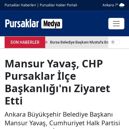
Ankara 7°
Pursaklar Haberleri | Pursaklar Haber Portalı
SON HABERLER
4.04.2026 12:36:08
Bursa Belediye Başkanı Mustafa Bozbey tutuklan
Mansur Yavaş, CHP
Pursaklar İlçe
Başkanlığı'nı Ziyaret
Etti
Ankara Büyükşehir Belediye Başkanı
Mansur Yavaş, Cumhuriyet Halk Partisi