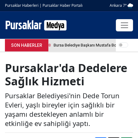
Ankara 7°
Pursaklar Haberleri | Pursaklar Haber Portalı
SON HABERLER
4.04.2026 12:36:08
Bursa Belediye Başkanı Mustafa Bozbey tutuklan
Pursaklar'da Dedelere
Sağlık Hizmeti
Pursaklar Belediyesi'nin Dede Torun
Evleri, yaşlı bireyler için sağlıklı bir
yaşamı destekleyen anlamlı bir
etkinliğe ev sahipliği yaptı.