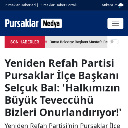
Ankara 7°
Pursaklar Haberleri | Pursaklar Haber Portalı
SON HABERLER
4.04.2026 12:36:08
Bursa Belediye Başkanı Mustafa Bozbey tutuklan
Yeniden Refah Partisi
Pursaklar İlçe Başkanı
Selçuk Bal: 'Halkımızın
Büyük Teveccühü
Bizleri Onurlandırıyor!'
Yeniden Refah Partisi'nin Pursaklar İlçe