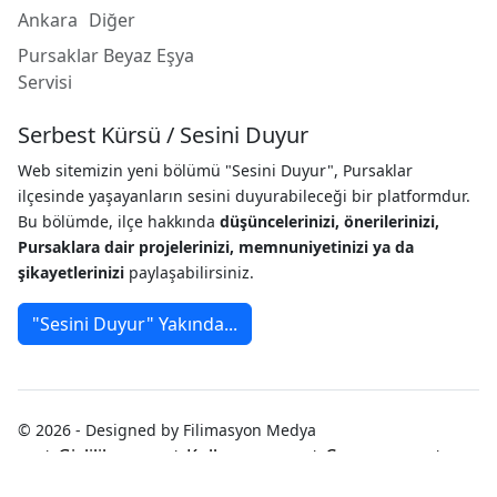
Ankara
Diğer
Pursaklar Beyaz Eşya
Servisi
Serbest Kürsü / Sesini Duyur
Web sitemizin yeni bölümü "Sesini Duyur", Pursaklar
ilçesinde yaşayanların sesini duyurabileceği bir platformdur.
Bu bölümde, ilçe hakkında
düşüncelerinizi, önerilerinizi,
Pursaklara dair projelerinizi, memnuniyetinizi ya da
şikayetlerinizi
paylaşabilirsiniz.
"Sesini Duyur" Yakında...
© 2026 - Designed by Filimasyon Medya
Gizlilik
Kullanım
Çerez
Politikası
Koşulları
Politikası
Künye