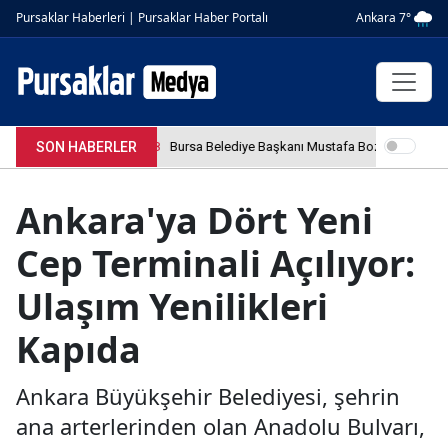
Ankara 7°
Pursaklar Haberleri | Pursaklar Haber Portalı
SON HABERLER
4.04.2026 12:36:08
Bursa Belediye Başkanı Mustafa Bozbey tutukland
Ankara'ya Dört Yeni
Cep Terminali Açılıyor:
Ulaşım Yenilikleri
Kapıda
Ankara Büyükşehir Belediyesi, şehrin
ana arterlerinden olan Anadolu Bulvarı,